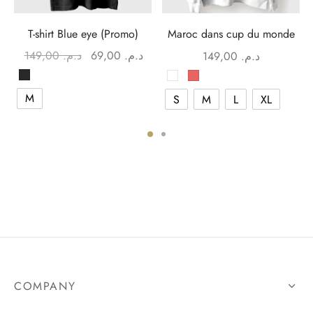
T-shirt Blue eye (Promo)
Maroc dans cup du monde
Le prix initial
Le prix
149,00
د.م.
69,00
د.م.
149,00
د.م.
était :
actuel est :
د.م. 69,00.
د.م. 149,00.
M
S
M
L
XL
COMPANY