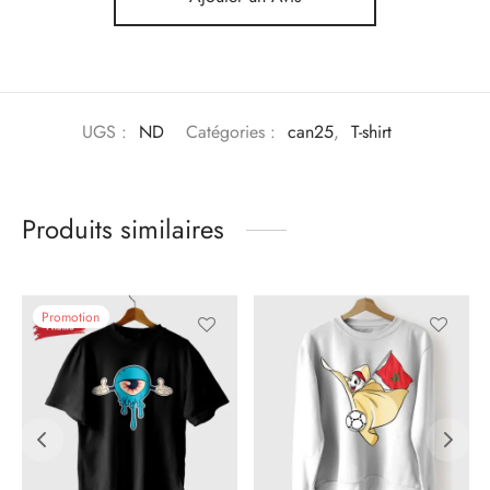
UGS :
ND
Catégories :
can25
,
T-shirt
Produits similaires
Promotion