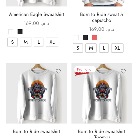
American Eagle Sweatshirt
Born to Ride sweat à
caputcho
169,00
د.م.
169,00
د.م.
S
M
L
XL
S
M
L
XL
Promotion
Born to Ride sweatshirt
Born to Ride sweatshirt
(Promo)