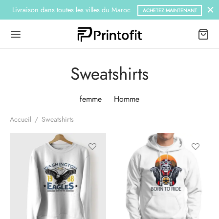
es villes du Maroc
Livraison gratuite à partir de
ACHETEZ MAINTENANT
Sweatshirts
femme
Homme
Accueil
/
Sweatshirts