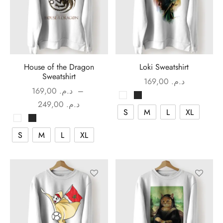
House of the Dragon
Loki Sweatshirt
Sweatshirt
169,00
د.م.
169,00
د.م.
–
Plage de
249,00
د.م.
S
M
L
XL
prix :
د.م. 169,00
S
M
L
XL
à
د.م. 249,00