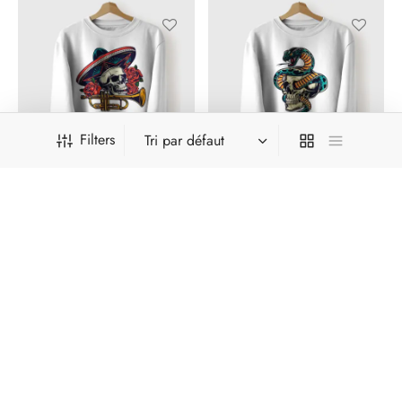
Filters
Printofit - vêtements personnalisé
Ignorer
skull dia los sweatshirt
Snake skull Sweatshirt
169,00
د.م.
169,00
د.م.
S
M
L
XL
S
M
L
XL
Promotion
Promotion