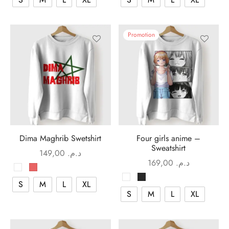
Promotion
Dima Maghrib Swetshirt
Four girls anime –
Sweatshirt
149,00
د.م.
169,00
د.م.
S
M
L
XL
S
M
L
XL