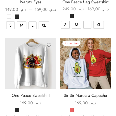
Naruto Eyes
One Peace flag Sweatshirt
Plage de
Le prix initial
249,00
د.م.
169,00
د.م.
149,00
د.م.
–
169,00
د.م.
prix :
était :
act
د.م. 249,00.
د.م. 149,00
S
M
L
XL
S
M
L
XL
à
د.م. 169,00
Promotion
One Peace Sweatshirt
Sir Sir Maroc à Capuche
169,00
د.م.
169,00
د.م.