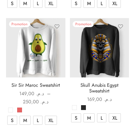
S
M
L
XL
S
M
L
XL
Promotion
Promotion
Sir Sir Maroc Sweatshirt
Skull Anubis Egypt
Sweatshirt
149,00
د.م.
–
169,00
د.م.
Plage de
250,00
د.م.
prix :
د.م. 149,00
S
M
L
XL
S
M
L
XL
à
د.م. 250,00