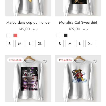
Maroc dans cup du monde
Monalisa Cat Sweatshirt
149,00
د.م.
169,00
د.م.
S
M
L
XL
S
M
L
XL
Promotion
Promotion