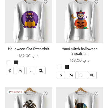
Halloween Cat Sweatshrit
Hand witch halloween
Sweatshirt
169,00
د.م.
169,00
د.م.
S
M
L
XL
S
M
L
XL
Promotion