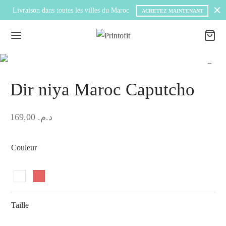
on dans toutes les villes du Maroc
Livraison grat
ACHETEZ MAINTENANT
Dir niya Maroc Caputcho
169,00
د.م.
Couleur
Taille